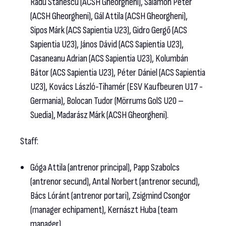
Radu Stanescu (ACSH Gheorgheni), Salamon Péter
(ACSH Gheorgheni), Gál Attila (ACSH Gheorgheni),
Sipos Márk (ACS Sapientia U23), Gidro Gergő (ACS
Sapientia U23), János Dávid (ACS Sapientia U23),
Casaneanu Adrian (ACS Sapientia U23), Kolumbán
Bátor (ACS Sapientia U23), Péter Dániel (ACS Sapientia
U23), Kovács László-Tihamér (ESV Kaufbeuren U17 -
Germania), Bolocan Tudor (Mörrums GolS U20 –
Suedia), Madarász Márk (ACSH Gheorgheni).
Staff:
Góga Attila (antrenor principal), Papp Szabolcs
(antrenor secund), Antal Norbert (antrenor secund),
Bács Lóránt (antrenor portari), Zsigmind Csongor
(manager echipament), Kernászt Huba (team
manager).