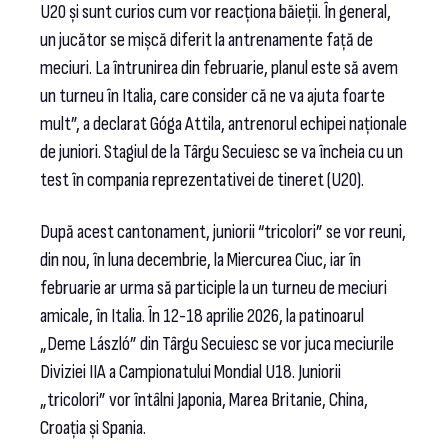
U20 și sunt curios cum vor reacționa băieții. În general,
un jucător se mișcă diferit la antrenamente față de
meciuri. La întrunirea din februarie, planul este să avem
un turneu în Italia, care consider că ne va ajuta foarte
mult”, a declarat Góga Attila, antrenorul echipei naționale
de juniori. Stagiul de la Târgu Secuiesc se va încheia cu un
test în compania reprezentativei de tineret (U20).
După acest cantonament, juniorii “tricolori” se vor reuni,
din nou, în luna decembrie, la Miercurea Ciuc, iar în
februarie ar urma să participle la un turneu de meciuri
amicale, în Italia. În 12-18 aprilie 2026, la patinoarul
„Deme László” din Târgu Secuiesc se vor juca meciurile
Diviziei IIA a Campionatului Mondial U18. Juniorii
„tricolori” vor întâlni Japonia, Marea Britanie, China,
Croația și Spania.